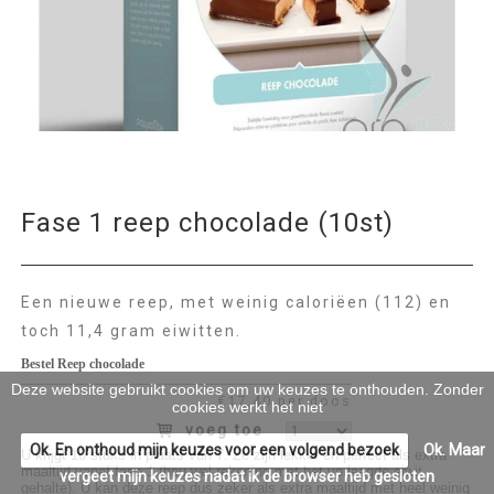
Fase 1 reep chocolade (10st)
Een nieuwe reep, met weinig caloriëen (112) en
toch 11,4 gram eiwitten.
Bestel Reep chocolade
Deze website gebruikt cookies om uw keuzes te onthouden. Zonder
€17.40 per doos
cookies werkt het niet
voeg toe
Ok. En onthoud mijn keuzes voor een volgend bezoek
Ok. Maar
U krijgt 10 stuks in plaats van 7. Ze zijn lekker en perfect als extra
maaltijd vanaf fase 1 (hou wel rekening met het verlaagde eiwit
vergeet mijn keuzes nadat ik de browser heb gesloten
gehalte). U kan deze reep dus zeker als extra maaltijd met heel weinig