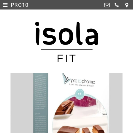
PRO10
Home
>
Isola Fit Maastricht
Glacisweg 1C, 6212 BL
Webshop
>
Maastricht
06-25 15 28 98
info@isolafit.nl