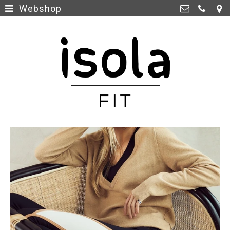
Webshop
Home
>
Isola Fit Maastricht
Glacisweg 1C, 6212 BL
Webshop
>
Maastricht
06-25 15 28 98
info@isolafit.nl