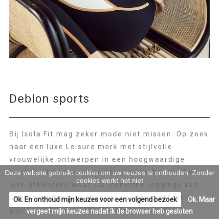
Deblon sports
Bij Isola Fit mag zeker mode niet missen. Op zoek
naar een luxe Leisure merk met stijlvolle
vrouwelijke ontwerpen in een hoogwaardige
kwaliteit kwam ik al snel bij Deblon Sports. Een
Deze website gebruikt cookies om uw keuzes te onthouden. Zonder
cookies werkt het niet
luxe athleisure wear. De iconische leggings van
Deblon bieden een shaping en lifting effect en
Ok. En onthoud mijn keuzes voor een volgend bezoek
Ok. Maar
zijn geschikt voor elke training, zoals pilates,
vergeet mijn keuzes nadat ik de browser heb gesloten