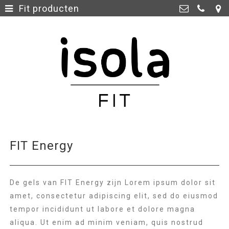
Fit producten
Home
>
Isola Fit Maastricht
Glacisweg 1C, 6212 BL
Webshop
>
Maastricht
06-25 15 28 98
info@isolafit.nl
FIT Energy
De gels van FIT Energy zijn Lorem ipsum dolor sit
amet, consectetur adipiscing elit, sed do eiusmod
tempor incididunt ut labore et dolore magna
aliqua. Ut enim ad minim veniam, quis nostrud